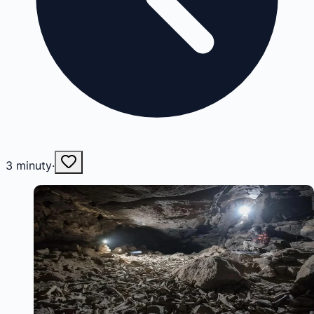
3
minuty
·