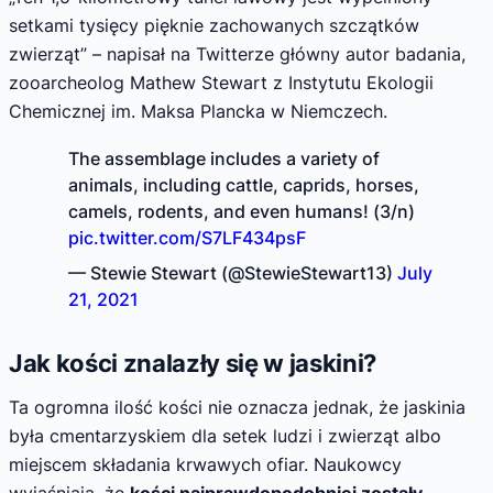
setkami tysięcy pięknie zachowanych szczątków
zwierząt” – napisał na Twitterze główny autor badania,
zooarcheolog Mathew Stewart z Instytutu Ekologii
Chemicznej im. Maksa Plancka w Niemczech.
The assemblage includes a variety of
animals, including cattle, caprids, horses,
camels, rodents, and even humans! (3/n)
pic.twitter.com/S7LF434psF
— Stewie Stewart (@StewieStewart13)
July
21, 2021
Jak kości znalazły się w jaskini?
Ta ogromna ilość kości nie oznacza jednak, że jaskinia
była cmentarzyskiem dla setek ludzi i zwierząt albo
miejscem składania krwawych ofiar. Naukowcy
wyjaśniają, że
kości najprawdopodobniej zostały