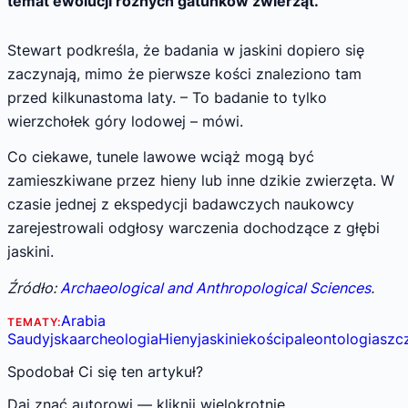
temat ewolucji różnych gatunków zwierząt.
Stewart podkreśla, że badania w jaskini dopiero się
zaczynają, mimo że pierwsze kości znaleziono tam
przed kilkunastoma laty. – To badanie to tylko
wierzchołek góry lodowej – mówi.
Co ciekawe, tunele lawowe wciąż mogą być
zamieszkiwane przez hieny lub inne dzikie zwierzęta. W
czasie jednej z ekspedycji badawczych naukowcy
zarejestrowali odgłosy warczenia dochodzące z głębi
jaskini.
Źródło:
Archaeological and Anthropological Sciences
.
Arabia
TEMATY:
Saudyjska
archeologia
Hieny
jaskinie
kości
paleontologia
szc
Spodobał Ci się ten artykuł?
Daj znać autorowi — kliknij wielokrotnie.