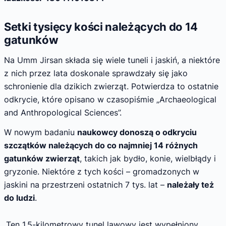
Setki tysięcy kości należących do 14
gatunków
Na Umm Jirsan składa się wiele tuneli i jaskiń, a niektóre
z nich przez lata doskonale sprawdzały się jako
schronienie dla dzikich zwierząt. Potwierdza to ostatnie
odkrycie, które opisano w czasopiśmie „Archaeological
and Anthropological Sciences”.
W nowym badaniu
naukowcy donoszą o odkryciu
szczątków należących do co najmniej 14 różnych
gatunków zwierząt
, takich jak bydło, konie, wielbłądy i
gryzonie. Niektóre z tych kości – gromadzonych w
jaskini na przestrzeni ostatnich 7 tys. lat –
należały też
do ludzi
.
„Ten 1,5-kilometrowy tunel lawowy jest wypełniony