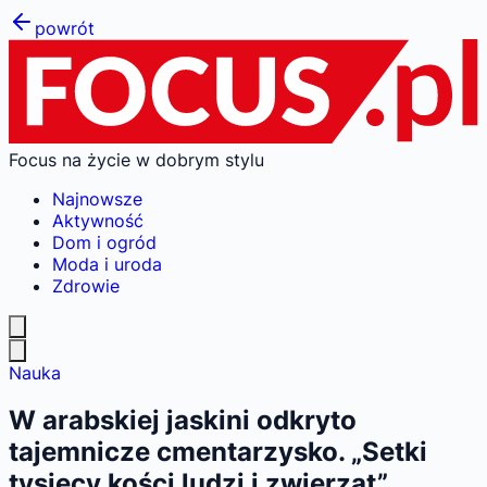
powrót
Focus na życie w dobrym stylu
Najnowsze
Aktywność
Dom i ogród
Moda i uroda
Zdrowie
Nauka
W arabskiej jaskini odkryto
tajemnicze cmentarzysko. „Setki
tysięcy kości ludzi i zwierząt”