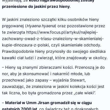
przeniesione do jaskini przez hieny
.
W jaskini znaleziono szczątki kilku osobników hieny
pręgowanej (
Hyaena hyaena
) oraz pozostawione przez
te zwierzęta https://www.focus.pl/artykul/najlepiej-
zachowany-owad-z-triasu-znaleziony-w-skamienialej-
kupie-dinozaura-z-polski, czyli skamieniałe odchody.
Prawdopodobnie hieny przynosiły do swojego siedliska
kawałki ciał ludzi i zwierząt, które znajdowały w okolicy.
– Hieny są znanymi zbieraczami kości. Przenoszą je do
nor, aby je skonsumować i nakarmić młode, lub
przechować jako zapasy – wyjaśnia Stewart,
zauważając, że znaleziona w jaskini kolekcja kości jest
tak liczna, bo była gromadzona przez „całe wieki”.
–
Materiał w Umm Jirsan gromadził się w ciągu
ostatnich 7000 lat
, co świadczy też o doskonałych