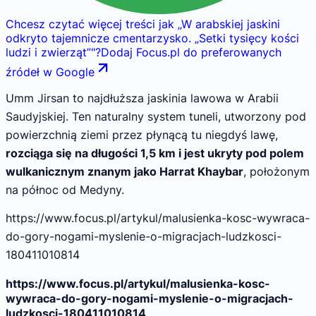
Chcesz czytać więcej treści jak
„
W arabskiej jaskini
odkryto tajemnicze cmentarzysko. „Setki tysięcy kości
ludzi i zwierząt”
"
?
Dodaj Focus.pl do preferowanych
źródeł w Google
Umm Jirsan to najdłuższa jaskinia lawowa w Arabii
Saudyjskiej. Ten naturalny system tuneli, utworzony pod
powierzchnią ziemi przez płynącą tu niegdyś lawę,
rozciąga się na długości 1,5 km i jest ukryty pod polem
wulkanicznym znanym jako Harrat Khaybar
, położonym
na północ od Medyny.
https://www.focus.pl/artykul/malusienka-kosc-wywraca-
do-gory-nogami-myslenie-o-migracjach-ludzkosci-
180411010814
https://www.focus.pl/artykul/malusienka-kosc-
wywraca-do-gory-nogami-myslenie-o-migracjach-
ludzkosci-180411010814