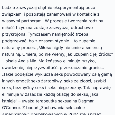
Ludzie zazwyczaj chętnie eksperymentują poza
związkami i pozostają zahamowani w kontakcie z
własnymi partnerami. W procesie tworzenia rodziny
miłość fizyczna zostaje zazwyczaj odruchowo
przykrojona. Tymczasem namiętność trzeba
podgrzewać, bo z czasem stygnie – to zupełnie
naturalny proces. „Miłość nigdy nie umiera śmiercią
naturalną. Umiera, bo nie wiemy, jak uzupełnić jej źródło”
– pisała Anais Nin. Małżeństwo eliminuje ryzyko,
uwodzenie, nieprzyzwoitość, przekraczanie granic…
„Takie podejście wyklucza seks powodowany całą gamą
innych emocji: seks żartobliwy, seks ze złości, szybki
seks, bezmyślny seks i seks niegrzeczny. Tak naprawdę
eliminuje w zasadzie każdą okazję do seksu, jaka
istnieje” – uważa terapeutka seksualna Dagmar
O’Connor. Z badań „Zachowania seksualne
Amerykanów”, opublikowanych w 2004 roku przez