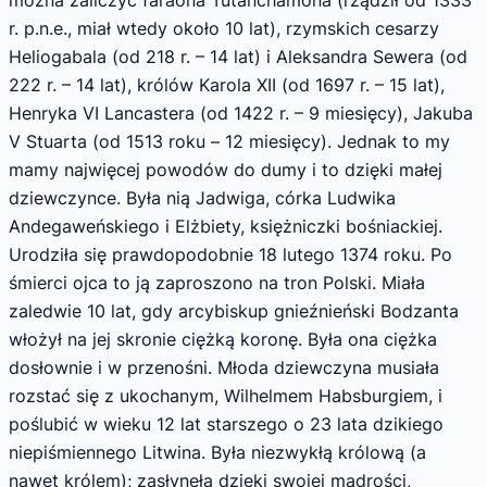
można zaliczyć faraona Tutanchamona (rządził od 1333
r. p.n.e., miał wtedy około 10 lat), rzymskich cesarzy
Heliogabala (od 218 r. – 14 lat) i Aleksandra Sewera (od
222 r. – 14 lat), królów Karola XII (od 1697 r. – 15 lat),
Henryka VI Lancastera (od 1422 r. – 9 miesięcy), Jakuba
V Stuarta (od 1513 roku – 12 miesięcy). Jednak to my
mamy najwięcej powodów do dumy i to dzięki małej
dziewczynce. Była nią Jadwiga, córka Ludwika
Andegaweńskiego i Elżbiety, księżniczki bośniackiej.
Urodziła się prawdopodobnie 18 lutego 1374 roku. Po
śmierci ojca to ją zaproszono na tron Polski. Miała
zaledwie 10 lat, gdy arcybiskup gnieźnieński Bodzanta
włożył na jej skronie ciężką koronę. Była ona ciężka
dosłownie i w przenośni. Młoda dziewczyna musiała
rozstać się z ukochanym, Wilhelmem Habsburgiem, i
poślubić w wieku 12 lat starszego o 23 lata dzikiego
niepiśmiennego Litwina. Była niezwykłą królową (a
nawet królem); zasłynęła dzięki swojej mądrości,