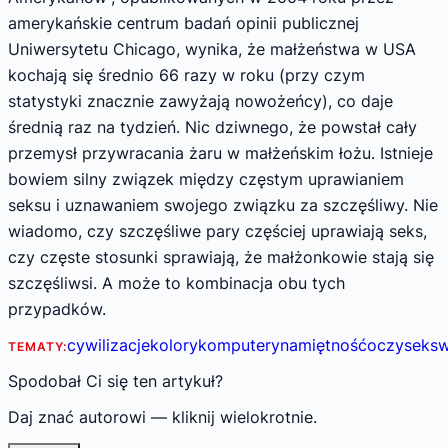
amerykańskie centrum badań opinii publicznej
Uniwersytetu Chicago, wynika, że małżeństwa w USA
kochają się średnio 66 razy w roku (przy czym
statystyki znacznie zawyżają nowożeńcy), co daje
średnią raz na tydzień. Nic dziwnego, że powstał cały
przemysł przywracania żaru w małżeńskim łożu. Istnieje
bowiem silny związek między częstym uprawianiem
seksu i uznawaniem swojego związku za szczęśliwy. Nie
wiadomo, czy szczęśliwe pary częściej uprawiają seks,
czy częste stosunki sprawiają, że małżonkowie stają się
szczęśliwsi. A może to kombinacja obu tych
przypadków.
cywilizacje
kolory
komputery
namiętność
oczy
seks
w
TEMATY:
Spodobał Ci się ten artykuł?
Daj znać autorowi — kliknij wielokrotnie.