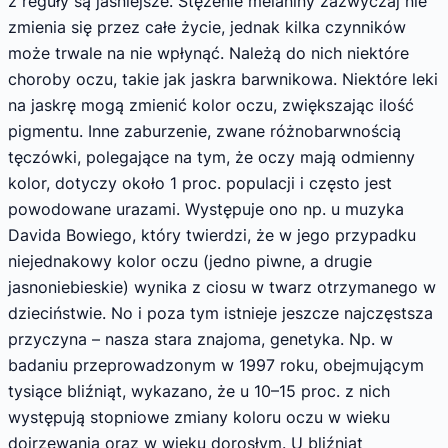
z reguły są jaśniejsze. Stężenie melaniny zazwyczaj nie
zmienia się przez całe życie, jednak kilka czynników
może trwale na nie wpłynąć. Należą do nich niektóre
choroby oczu, takie jak jaskra barwnikowa. Niektóre leki
na jaskrę mogą zmienić kolor oczu, zwiększając ilość
pigmentu. Inne zaburzenie, zwane różnobarwnością
tęczówki, polegające na tym, że oczy mają odmienny
kolor, dotyczy około 1 proc. populacji i często jest
powodowane urazami. Występuje ono np. u muzyka
Davida Bowiego, który twierdzi, że w jego przypadku
niejednakowy kolor oczu (jedno piwne, a drugie
jasnoniebieskie) wynika z ciosu w twarz otrzymanego w
dzieciństwie. No i poza tym istnieje jeszcze najczęstsza
przyczyna – nasza stara znajoma, genetyka. Np. w
badaniu przeprowadzonym w 1997 roku, obejmującym
tysiące bliźniąt, wykazano, że u 10–15 proc. z nich
występują stopniowe zmiany koloru oczu w wieku
dojrzewania oraz w wieku dorosłym. U bliźniąt