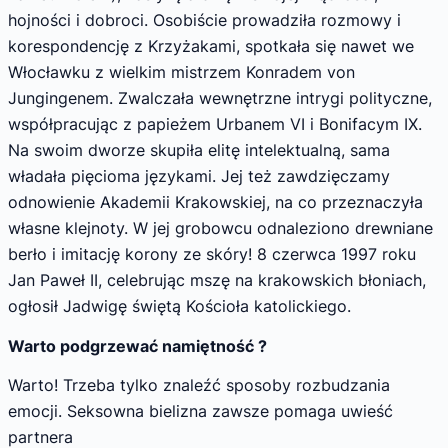
hojności i dobroci. Osobiście prowadziła rozmowy i
korespondencję z Krzyżakami, spotkała się nawet we
Włocławku z wielkim mistrzem Konradem von
Jungingenem. Zwalczała wewnętrzne intrygi polityczne,
współpracując z papieżem Urbanem VI i Bonifacym IX.
Na swoim dworze skupiła elitę intelektualną, sama
władała pięcioma językami. Jej też zawdzięczamy
odnowienie Akademii Krakowskiej, na co przeznaczyła
własne klejnoty. W jej grobowcu odnaleziono drewniane
berło i imitację korony ze skóry! 8 czerwca 1997 roku
Jan Paweł II, celebrując mszę na krakowskich błoniach,
ogłosił Jadwigę świętą Kościoła katolickiego.
Warto podgrzewać namiętność ?
Warto! Trzeba tylko znaleźć sposoby rozbudzania
emocji. Seksowna bielizna zawsze pomaga uwieść
partnera