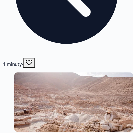
4
minuty
·