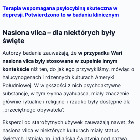
Terapia wspomagana psylocybiną skuteczna w
depresji. Potwierdzono to w badaniu klinicznym
Nasiona vilca – dla niektórych były
święte
Autorzy badania zauważają, że
w przypadku Wari
nasiona vilca były stosowane w zupełnie innym
kontekście
niż ten, do jakiego przywykliśmy, mówiąc o
halucynogenach i rdzennych kulturach Ameryki
Południowej. W większości z nich psychoaktywne
substancje, w tym słynna ayahuasca, miały znaczenie
głównie rytualne i religijne, i rzadko były dostępne dla
„przeciętnego obywatela”.
Eksperci od starożytnych używek zauważają nawet, że
nasiona vilca w niektórych kulturach miały status
świętych. Istniała np. indiańska świątynia pod nazwą