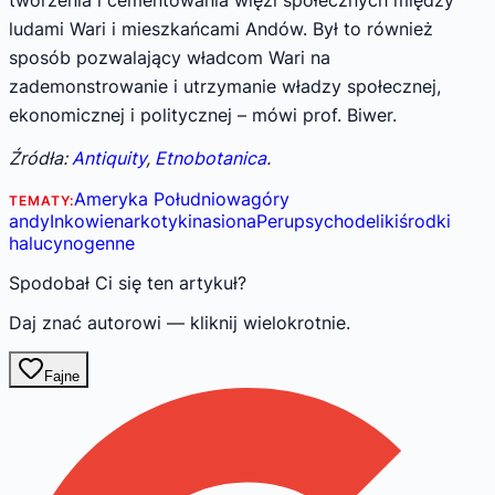
ludami Wari i mieszkańcami Andów. Był to również
sposób pozwalający władcom Wari na
zademonstrowanie i utrzymanie władzy społecznej,
ekonomicznej i politycznej – mówi prof. Biwer.
Źródła:
Antiquity
,
Etnobotanica
.
Ameryka Południowa
góry
TEMATY:
andy
Inkowie
narkotyki
nasiona
Peru
psychodeliki
środki
halucynogenne
Spodobał Ci się ten artykuł?
Daj znać autorowi — kliknij wielokrotnie.
Fajne