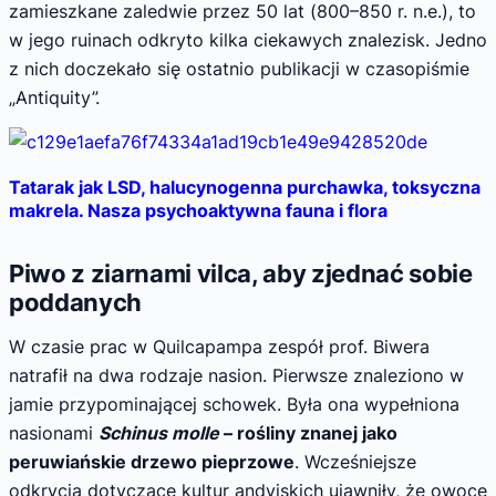
zamieszkane zaledwie przez 50 lat (800–850 r. n.e.), to
w jego ruinach odkryto kilka ciekawych znalezisk. Jedno
z nich doczekało się ostatnio publikacji w czasopiśmie
„Antiquity”.
Tatarak jak LSD, halucynogenna purchawka, toksyczna
makrela. Nasza psychoaktywna fauna i flora
Piwo z ziarnami vilca, aby zjednać sobie
poddanych
W czasie prac w Quilcapampa zespół prof. Biwera
natrafił na dwa rodzaje nasion. Pierwsze znaleziono w
jamie przypominającej schowek. Była ona wypełniona
nasionami
Schinus molle
– rośliny znanej jako
peruwiańskie drzewo pieprzowe
. Wcześniejsze
odkrycia dotyczące kultur andyjskich ujawniły, że owoce