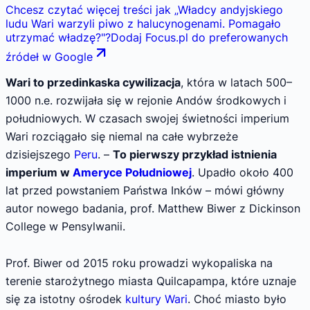
Chcesz czytać więcej treści jak
„
Władcy andyjskiego
ludu Wari warzyli piwo z halucynogenami. Pomagało
utrzymać władzę?
"
?
Dodaj Focus.pl do preferowanych
źródeł w Google
Wari to przedinkaska cywilizacja
, która w latach 500–
1000 n.e. rozwijała się w rejonie Andów środkowych i
południowych. W czasach swojej świetności imperium
Wari rozciągało się niemal na całe wybrzeże
dzisiejszego
Peru
. –
To pierwszy przykład istnienia
imperium w
Ameryce Południowej
. Upadło około 400
lat przed powstaniem Państwa Inków – mówi główny
autor nowego badania, prof. Matthew Biwer z Dickinson
College w Pensylwanii.
Prof. Biwer od 2015 roku prowadzi wykopaliska na
terenie starożytnego miasta Quilcapampa, które uznaje
się za istotny ośrodek
kultury Wari
. Choć miasto było