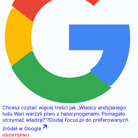
Chcesz czytać więcej treści jak
„
Władcy andyjskiego
ludu Wari warzyli piwo z halucynogenami. Pomagało
utrzymać władzę?
"
?
Dodaj Focus.pl do preferowanych
źródeł w Google
UDOSTĘPNIJ