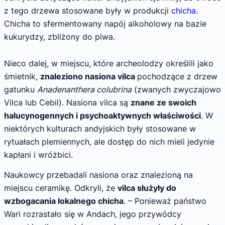
z tego drzewa stosowane były w produkcji
chicha
.
Chicha to sfermentowany napój alkoholowy na bazie
kukurydzy, zbliżony do piwa.
Nieco dalej, w miejscu, które archeolodzy określili jako
śmietnik,
znaleziono nasiona vilca
pochodzące z drzew
gatunku
Anadenanthera colubrina
(zwanych zwyczajowo
Vilca lub Cebil). Nasiona vilca są
znane ze swoich
halucynogennych i psychoaktywnych właściwości
. W
niektórych kulturach andyjskich były stosowane w
rytuałach plemiennych, ale dostęp do nich mieli jedynie
kapłani i wróżbici.
Naukowcy przebadali nasiona oraz znalezioną na
miejscu ceramikę. Odkryli, że
vilca służyły do
wzbogacania lokalnego chicha
. – Ponieważ państwo
Wari rozrastało się w Andach, jego przywódcy