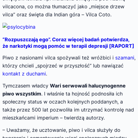
vilcacona, co można tłumaczyć jako „miejsce drzew
vilca” oraz święta dla Indian góra – Vilca Coto.
“Rozpuszczają ego”. Coraz więcej badań potwierdza,
że narkotyki mogą pomóc w terapii depresji [RAPORT]
Piwo z nasionami vilca spożywali też wróżbici i
szamani
,
którzy chcieli „spojrzeć w przyszłość” lub nawiązać
kontakt z duchami
.
Tymczasem władcy
Wari serwowali halucynogenne
piwo wszystkim
. I właśnie ta hojność podnosiła ich
społeczny status w oczach kolejnych poddanych, a
także przez 500 lat pozwoliła im utrzymać kontrolę nad
mieszkańcami imperium – twierdzą autorzy.
– Uważamy, że ucztowanie, piwo i vilca służyły do
tworzenia i cementowania więzi społecznych między