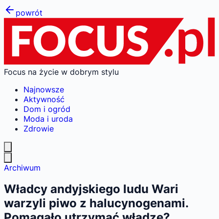
powrót
Focus na życie w dobrym stylu
Najnowsze
Aktywność
Dom i ogród
Moda i uroda
Zdrowie
Archiwum
Władcy andyjskiego ludu Wari
warzyli piwo z halucynogenami.
Pomagało utrzymać władzę?