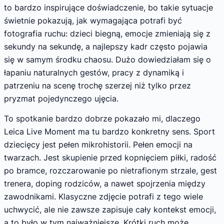
to bardzo inspirujące doświadczenie, bo takie sytuacje
świetnie pokazują, jak wymagająca potrafi być
fotografia ruchu: dzieci biegną, emocje zmieniają się z
sekundy na sekundę, a najlepszy kadr często pojawia
się w samym środku chaosu. Dużo dowiedziałam się o
łapaniu naturalnych gestów, pracy z dynamiką i
patrzeniu na scenę trochę szerzej niż tylko przez
pryzmat pojedynczego ujęcia.
To spotkanie bardzo dobrze pokazało mi, dlaczego
Leica Live Moment ma tu bardzo konkretny sens. Sport
dziecięcy jest pełen mikrohistorii. Pełen emocji na
twarzach. Jest skupienie przed kopnięciem piłki, radość
po bramce, rozczarowanie po nietrafionym strzale, gest
trenera, doping rodziców, a nawet spojrzenia między
zawodnikami. Klasyczne zdjęcie potrafi z tego wiele
uchwycić, ale nie zawsze zapisuje cały kontekst emocji,
a to było w tym najważniejsze. Krótki ruch może