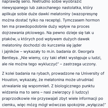
naprawdę serio. Nietrudno sobie wyobrazić
niewyspanego lub zakochanego nastolatka, który
aplikuje sobie duże dawki melatoniny (wazopresynę
można dostać tylko na receptę). Tymczasem hormon
ten ma prawdopodobnie duży wpływ na proces
dojrzewania płciowego. Na pewno dzieje się tak u
ptaków, u których pod wpływem dużych dawek
melatoniny dochodzi do kurczenia się jąder
i jajników – wykazały to m.in. badania dr. George’a
Bentleya. „Nie wiemy, czy taki efekt występuje u ludzi,
ale nie można tego wykluczyć” – zastrzega uczony.
Z kolei badania na rybach, prowadzone na University of
Houston, wykazały, że melatonina może utrudniać
utrwalanie się wspomnień. Z biologicznego punktu
widzenia ma to sens – nasi zwierzęcy (i ludzcy)
praprzodkowie nie przyswajali zbyt wiele informacji po
ciemku, więc mózg mógł wówczas spokojnie „wyłączać”