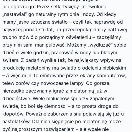
biologicznego. Przez setki tysięcy lat ewolucji
„nastawiał” go naturalny rytm dnia i nocy. Od kiedy
mamy jasne sztuczne światło – czyli tak naprawdę od
najwyżej ponad stu lat, bo przed epoką lampy naftowej
trudno mówić o porządnym oświetleniu – zaczęliśmy
przy nim sami manipulować. Możemy „wydłużać” sobie
dzień o wiele godzin, pracować w nocy lub bladym
świtem. Z badań wynika też, że największy wpływ na
produkcję melatoniny ma światło o odcieniu niebieskim
– a więc m.in. to emitowane przez ekrany komputerów,
telewizorów czy nowoczesne lampy. Co gorsza,
nierzadko zaczynamy igrać z melatoniną już w
dzieciństwie. Wiele maluchów śpi przy zapalonym
świetle, bo boi się ciemności – a to prosta droga do
kłopotów. Poważne zaburzenia snu pojawiają się już u
nastolatków. Dla nich sięgnięcie po melatoninę może
być najprostszym rozwiązaniem – ale wcale nie