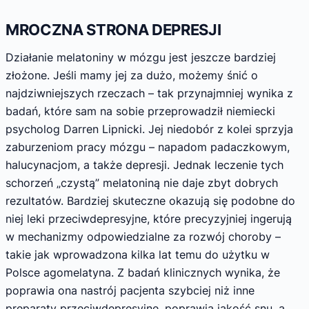
MROCZNA STRONA DEPRESJI
Działanie melatoniny w mózgu jest jeszcze bardziej
złożone. Jeśli mamy jej za dużo, możemy śnić o
najdziwniejszych rzeczach – tak przynajmniej wynika z
badań, które sam na sobie przeprowadził niemiecki
psycholog Darren Lipnicki. Jej niedobór z kolei sprzyja
zaburzeniom pracy mózgu – napadom padaczkowym,
halucynacjom, a także depresji. Jednak leczenie tych
schorzeń „czystą” melatoniną nie daje zbyt dobrych
rezultatów. Bardziej skuteczne okazują się podobne do
niej leki przeciwdepresyjne, które precyzyjniej ingerują
w mechanizmy odpowiedzialne za rozwój choroby –
takie jak wprowadzona kilka lat temu do użytku w
Polsce agomelatyna. Z badań klinicznych wynika, że
poprawia ona nastrój pacjenta szybciej niż inne
preparaty przeciwdepresyjne, poprawia jakość snu, a