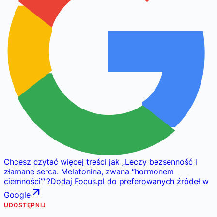
Chcesz czytać więcej treści jak
„
Leczy bezsenność i
złamane serca. Melatonina, zwana “hormonem
ciemności”
"
?
Dodaj Focus.pl do preferowanych źródeł w
Google
UDOSTĘPNIJ