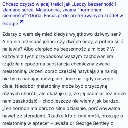
Chcesz czytać więcej treści jak
„
Leczy bezsenność i
złamane serca. Melatonina, zwana “hormonem
ciemności”
"
?
Dodaj Focus.pl do preferowanych źródeł w
Google
Zdarzyło wam się mieć kiedyś wyjątkowo dziwny sen?
Albo nie przespać jednej czy dwóch nocy, a potem śnić
na jawie? Albo cierpieć na bezsenność z miłości? W
każdym z tych przypadków waszym zachowaniem
rządziła niepozorna substancja chemiczna zwana
melatoniną. Uczeni coraz częściej natykają się na nią,
nie tylko badając mózg, ale i inne narządy naszego
ciała. Niedobór melatoniny może być przyczyną
różnych chorób, ale okazuje się, że jej nadmiar też może
nam zaszkodzić – choć jeszcze nie wiemy jak bardzo.
„Ten hormon ma bardzo silne działanie, porównywalne
nawet ze sterydami. Rzadko kto o tym myśli, prosząc o
melatoninę w aptece” – uważa dr George Bentley z