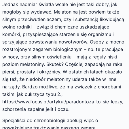
Jednak nadmiar światła wcale nie jest taki dobry, jak
mogłoby się wydawać. Melatonina jest bowiem także
silnym przeciwutleniaczem, czyli substancją likwidującą
wolne rodniki – związki chemiczne uszkadzające
komórki, przyspieszające starzenie się organizmu i
sprzyjające powstawaniu nowotworów. Osoby z mocno
rozstrojonym zegarem biologicznym – np. te pracujące
w nocy, przy silnym oświetleniu – mają z reguły niski
poziom melatoniny. Skutek? Częściej zapadają na raka
piersi, prostaty i okrężnicy. W ostatnich latach okazało
się też, że niedobór melatoniny uderza także w inne
narządy. Bardzo możliwe, że ma związek z chorobami
takimi jak cukrzyca typu 2.,
https://www.focus.pl/artykul/paradontoza-to-sie-leczy,
schorzenia zapalne jelit i oczu.
Specjaliści od chronobiologii apelują więc o
poważniejsze traktowanie naszego zegara