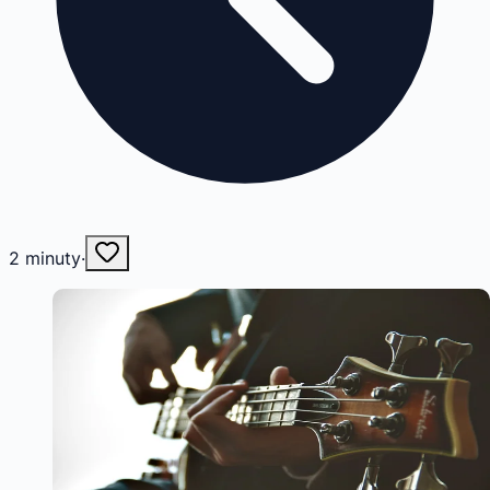
2
minuty
·