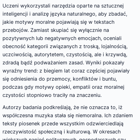
Uczeni wykorzystali narzędzia oparte na sztucznej
inteligencji i analizę języka naturalnego, aby zbadać,
jakie motywy moralne pojawiają się w tekstach
przebojów. Zamiast skupiać się wyłącznie na
pozytywnych lub negatywnych emocjach, oceniali
obecność kategorii związanych z troską, lojalnością,
uczciwością, autorytetem, czystością, ale i krzywdą,
zdradą bądź podważaniem zasad. Wyniki pokazały
wyraźny trend: z biegiem lat coraz częściej pojawiały
się odniesienia do przemocy, konfliktów i buntu,
podczas gdy motywy opieki, empatii oraz moralnej
czystości stopniowo traciły na znaczeniu.
Autorzy badania podkreślają, że nie oznacza to, iż
współczesna muzyka stała się niemoralna. Ich zdaniem
teksty piosenek przede wszystkim odzwierciedlają
rzeczywistość społeczną i kulturową. W okresach
większych napięć politycznych, gospodarczych czy