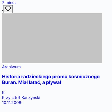
7
minut
·
Archiwum
Historia radzieckiego promu kosmicznego
Buran. Miał latać, a pływał
K
Krzysztof Kaszyński
10.11.2008
·