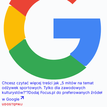
Chcesz czytać więcej treści jak
„
5 mitów na temat
odżywek sportowych. Tylko dla zawodowych
kulturystów?
"
?
Dodaj Focus.pl do preferowanych źródeł
w Google
UDOSTĘPNIJ