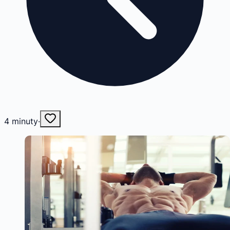
4
minuty
·