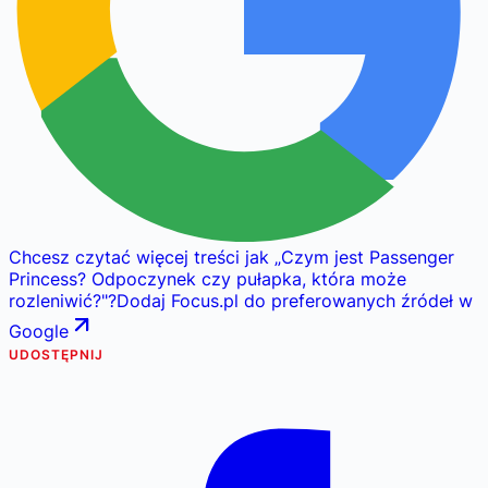
Chcesz czytać więcej treści jak
„
Czym jest Passenger
Princess? Odpoczynek czy pułapka, która może
rozleniwić?
"
?
Dodaj Focus.pl do preferowanych źródeł w
Google
UDOSTĘPNIJ