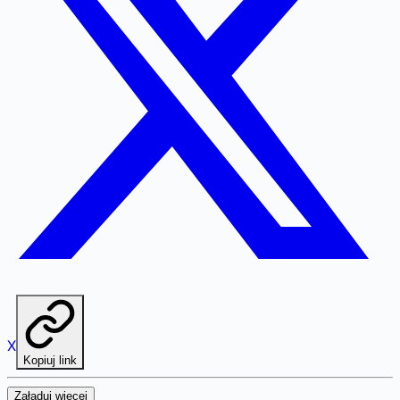
X
Kopiuj link
Załaduj więcej