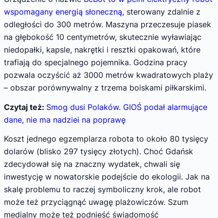
wspomagany energią słoneczną
, sterowany zdalnie z
odległości do 300 metrów. Maszyna przeczesuje piasek
na głębokość 10 centymetrów, skutecznie wyławiając
niedopałki, kapsle, nakrętki i resztki opakowań, które
trafiają do specjalnego pojemnika. Godzina pracy
pozwala oczyścić aż 3000 metrów kwadratowych plaży
– obszar porównywalny z trzema boiskami piłkarskimi.
Czytaj też:
Smog dusi Polaków. GIOŚ podał alarmujące
dane, nie ma nadziei na poprawę
Koszt jednego egzemplarza robota to około 80 tysięcy
dolarów (blisko 297 tysięcy złotych). Choć Gdańsk
zdecydował się na znaczny wydatek, chwali się
inwestycję w nowatorskie podejście do ekologii. Jak na
skalę problemu to raczej symboliczny krok, ale robot
może też przyciągnąć uwagę plażowiczów. Szum
medialny może też podnieść świadomość