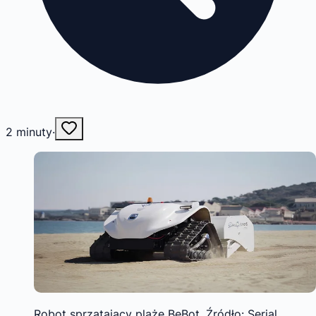
2
minuty
·
Robot sprzątający plażę BeBot. Źródło: Serial