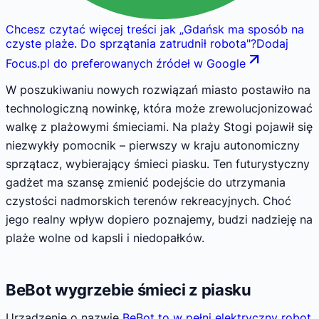
Chcesz czytać więcej treści jak
„
Gdańsk ma sposób na
czyste plaże. Do sprzątania zatrudnił robota
"
?
Dodaj
Focus.pl do preferowanych źródeł w Google
W poszukiwaniu nowych rozwiązań miasto postawiło na
technologiczną nowinkę, która może zrewolucjonizować
walkę z plażowymi śmieciami. Na plaży Stogi pojawił się
niezwykły pomocnik – pierwszy w kraju autonomiczny
sprzątacz, wybierający śmieci piasku. Ten futurystyczny
gadżet ma szansę zmienić podejście do utrzymania
czystości nadmorskich terenów rekreacyjnych. Choć
jego realny wpływ dopiero poznajemy, budzi nadzieję na
plaże wolne od kapsli i niedopałków.
BeBot wygrzebie śmieci z piasku
Urządzenie o nazwie
BeBot to w pełni elektryczny robot