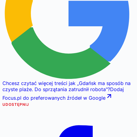
Chcesz czytać więcej treści jak
„
Gdańsk ma sposób na
czyste plaże. Do sprzątania zatrudnił robota
"
?
Dodaj
Focus.pl do preferowanych źródeł w Google
UDOSTĘPNIJ