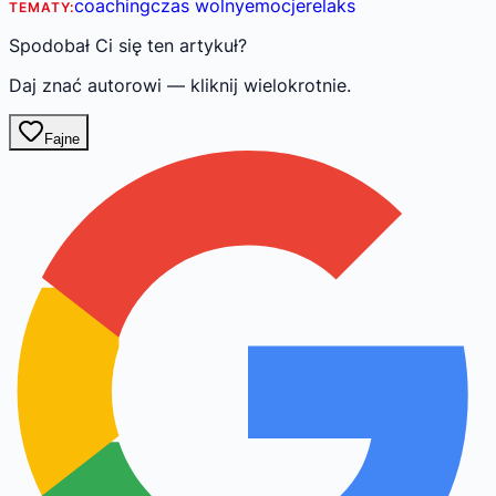
coaching
czas wolny
emocje
relaks
TEMATY:
Spodobał Ci się ten artykuł?
Daj znać autorowi — kliknij wielokrotnie.
Fajne