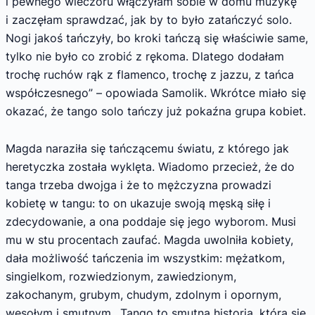
i pewnego wieczoru włączyłam sobie w domu muzykę
i zaczęłam sprawdzać, jak by to było zatańczyć solo.
Nogi jakoś tańczyły, bo kroki tańczą się właściwie same,
tylko nie było co zrobić z rękoma. Dlatego dodałam
trochę ruchów rąk z flamenco, trochę z jazzu, z tańca
współczesnego” – opowiada Samolik. Wkrótce miało się
okazać, że tango solo tańczy już pokaźna grupa kobiet.
Magda naraziła się tańczącemu światu, z którego jak
heretyczka została wyklęta. Wiadomo przecież, że do
tanga trzeba dwojga i że to mężczyzna prowadzi
kobietę w tangu: to on ukazuje swoją męską siłę i
zdecydowanie, a ona poddaje się jego wyborom. Musi
mu w stu procentach zaufać. Magda uwolniła kobiety,
dała możliwość tańczenia im wszystkim: mężatkom,
singielkom, rozwiedzionym, zawiedzionym,
zakochanym, grubym, chudym, zdolnym i opornym,
wesołym i smutnym. „Tango to smutna historia, którą się