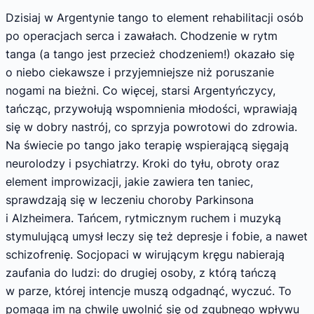
Dzisiaj w Argentynie tango to element rehabilitacji osób
po operacjach serca i zawałach. Chodzenie w rytm
tanga (a tango jest przecież chodzeniem!) okazało się
o niebo ciekawsze i przyjemniejsze niż poruszanie
nogami na bieżni. Co więcej, starsi Argentyńczycy,
tańcząc, przywołują wspomnienia młodości, wprawiają
się w dobry nastrój, co sprzyja powrotowi do zdrowia.
Na świecie po tango jako terapię wspierającą sięgają
neurolodzy i psychiatrzy. Kroki do tyłu, obroty oraz
element improwizacji, jakie zawiera ten taniec,
sprawdzają się w leczeniu choroby Parkinsona
i Alzheimera. Tańcem, rytmicznym ruchem i muzyką
stymulującą umysł leczy się też depresje i fobie, a nawet
schizofrenię. Socjopaci w wirującym kręgu nabierają
zaufania do ludzi: do drugiej osoby, z którą tańczą
w parze, której intencje muszą odgadnąć, wyczuć. To
pomaga im na chwilę uwolnić się od zgubnego wpływu