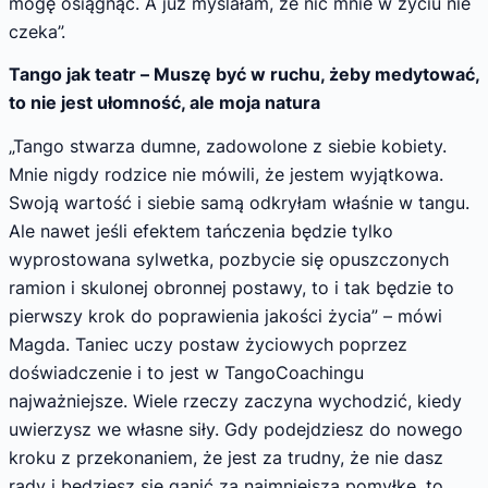
mogę osiągnąć. A już myślałam, że nic mnie w życiu nie
czeka”.
Tango jak teatr – Muszę być w ruchu, żeby medytować,
to nie jest ułomność, ale moja natura
„Tango stwarza dumne, zadowolone z siebie kobiety.
Mnie nigdy rodzice nie mówili, że jestem wyjątkowa.
Swoją wartość i siebie samą odkryłam właśnie w tangu.
Ale nawet jeśli efektem tańczenia będzie tylko
wyprostowana sylwetka, pozbycie się opuszczonych
ramion i skulonej obronnej postawy, to i tak będzie to
pierwszy krok do poprawienia jakości życia” – mówi
Magda. Taniec uczy postaw życiowych poprzez
doświadczenie i to jest w TangoCoachingu
najważniejsze. Wiele rzeczy zaczyna wychodzić, kiedy
uwierzysz we własne siły. Gdy podejdziesz do nowego
kroku z przekonaniem, że jest za trudny, że nie dasz
rady i będziesz się ganić za najmniejszą pomyłkę, to