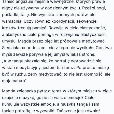
Taniec angażuje mięśnie wewnętrzne, których prawie
nigdy nie używamy w codziennym życiu. Rzeźbi nogi,
pośladki, talię. Nie wyciska siódmych potów, ale
wzmacnia. Uczy również koordynacji, sekwencje
kroków trenują pamięć. Rozwija w ciele elastyczność,
a elastyczne ciało pomaga w rozwijaniu elastyczności
umysłu. Magda przez pięć lat próbowała medytować.
Siedziała na poduszce i nic z tego nie wynikało. Gonitwa
myśli zawsze porywała jej umysł w jakąś stronę.
„A w tangu okazało się, że potrafię wprowadzić się
w stan medytacyjny, jestem tu i teraz. Po prostu muszę
być w ruchu, żeby medytować; to nie jest ułomność, ale
moja natura”.
Magda znienacka pyta: a teraz w którym miejscu w ciele
czujecie muzykę, gdzie są wasze emocje? Ciało
kumuluje wszystkie emocje, a muzyka tanga i sam
taniec potrafią je wyzwolić. Tańczenie jest również