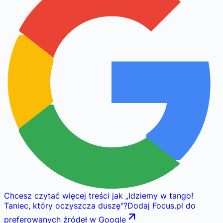
Chcesz czytać więcej treści jak
„
Idziemy w tango!
Taniec, który oczyszcza duszę
"
?
Dodaj Focus.pl do
preferowanych źródeł w Google