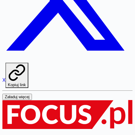
X
Kopiuj link
Załaduj więcej