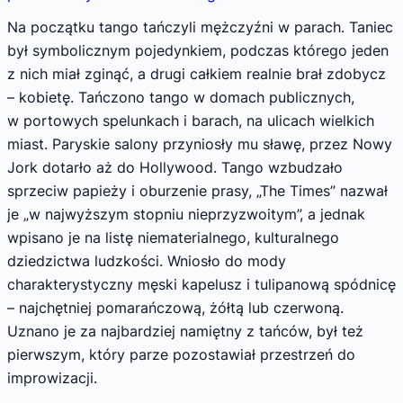
Na początku tango tańczyli mężczyźni w parach. Taniec
był symbolicznym pojedynkiem, podczas którego jeden
z nich miał zginąć, a drugi całkiem realnie brał zdobycz
– kobietę. Tańczono tango w domach publicznych,
w portowych spelunkach i barach, na ulicach wielkich
miast. Paryskie salony przyniosły mu sławę, przez Nowy
Jork dotarło aż do Hollywood. Tango wzbudzało
sprzeciw papieży i oburzenie prasy, „The Times” nazwał
je „w najwyższym stopniu nieprzyzwoitym”, a jednak
wpisano je na listę niematerialnego, kulturalnego
dziedzictwa ludzkości. Wniosło do mody
charakterystyczny męski kapelusz i tulipanową spódnicę
– najchętniej pomarańczową, żółtą lub czerwoną.
Uznano je za najbardziej namiętny z tańców, był też
pierwszym, który parze pozostawiał przestrzeń do
improwizacji.