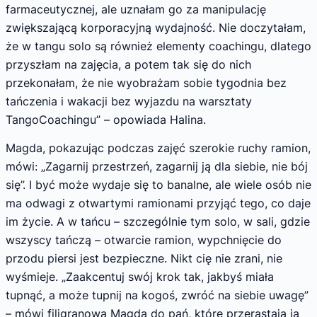
farmaceutycznej, ale uznałam go za manipulację
zwiększającą korporacyjną wydajność. Nie doczytałam,
że w tangu solo są również elementy coachingu, dlatego
przyszłam na zajęcia, a potem tak się do nich
przekonałam, że nie wyobrażam sobie tygodnia bez
tańczenia i wakacji bez wyjazdu na warsztaty
TangoCoachingu” – opowiada Halina.
Magda, pokazując podczas zajęć szerokie ruchy ramion,
mówi: „Zagarnij przestrzeń, zagarnij ją dla siebie, nie bój
się”. I być może wydaje się to banalne, ale wiele osób nie
ma odwagi z otwartymi ramionami przyjąć tego, co daje
im życie. A w tańcu – szczególnie tym solo, w sali, gdzie
wszyscy tańczą – otwarcie ramion, wypchnięcie do
przodu piersi jest bezpieczne. Nikt cię nie zrani, nie
wyśmieje. „Zaakcentuj swój krok tak, jakbyś miała
tupnąć, a może tupnij na kogoś, zwróć na siebie uwagę”
– mówi filigranowa Magda do pań, które przerastają ją