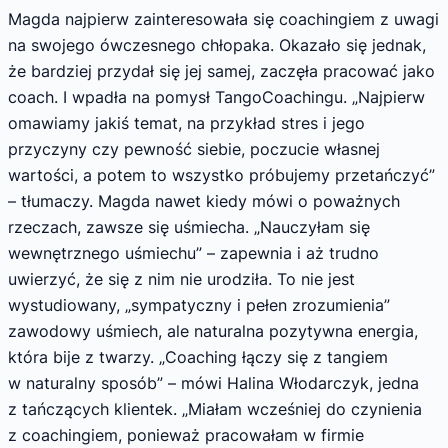
Magda najpierw zainteresowała się coachingiem z uwagi
na swojego ówczesnego chłopaka. Okazało się jednak,
że bardziej przydał się jej samej, zaczęła pracować jako
coach. I wpadła na pomysł TangoCoachingu. „Najpierw
omawiamy jakiś temat, na przykład stres i jego
przyczyny czy pewność siebie, poczucie własnej
wartości, a potem to wszystko próbujemy przetańczyć”
– tłumaczy. Magda nawet kiedy mówi o poważnych
rzeczach, zawsze się uśmiecha. „Nauczyłam się
wewnętrznego uśmiechu” – zapewnia i aż trudno
uwierzyć, że się z nim nie urodziła. To nie jest
wystudiowany, „sympatyczny i pełen zrozumienia”
zawodowy uśmiech, ale naturalna pozytywna energia,
która bije z twarzy. „Coaching łączy się z tangiem
w naturalny sposób” – mówi Halina Włodarczyk, jedna
z tańczących klientek. „Miałam wcześniej do czynienia
z coachingiem, ponieważ pracowałam w firmie