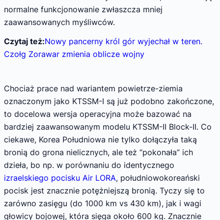
normalne funkcjonowanie zwłaszcza mniej
zaawansowanych myśliwców.
Czytaj też:
Nowy pancerny król gór wyjechał w teren.
Czołg Zorawar zmienia oblicze wojny
Chociaż prace nad wariantem powietrze-ziemia
oznaczonym jako KTSSM-I są już podobno zakończone,
to docelowa wersja operacyjna może bazować na
bardziej zaawansowanym modelu KTSSM-II Block-II. Co
ciekawe, Korea Południowa nie tylko dołączyła taką
bronią do grona nielicznych, ale też “pokonała” ich
dzieła, bo np. w porównaniu do identycznego
izraelskiego pocisku Air LORA
, południowokoreański
pocisk jest znacznie potężniejszą bronią. Tyczy się to
zarówno zasięgu (do 1000 km vs 430 km), jak i wagi
głowicy bojowej, która sięga około 600 kg. Znacznie