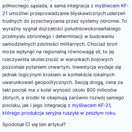
północnego sąsiada, a sama integracja z
myśliwcem KF-
21
umożliwi przeprowadzanie błyskawicznych uderzeń
trudnych do przechwycenia przez systemy obronne. To
wyraźny sygnał dojrzałości południowokoreańskiego
przemysłu obronnego i determinacji w budowaniu
samodzielnych zdolności militarnych. Chociaż broń
może wpłynąć na regionalną równowagę sił, to jej
rzeczywista skuteczność w warunkach bojowych
pozostaje pytaniem otwartym. Inwestycja wydaje się
jednak logicznym krokiem w kontekście lokalnych
uwarunkowań geopolitycznych. Swoją drogą, cena za
taki pocisk ma z kolei wynosić około 800 milionów
złotych, a środki te obejmują zarówno rozwój samego
pocisku, jak i jego integrację z
myśliwcem KF-21,
którego produkcja seryjna ruszyła w zeszłym roku
.
Spodobał Ci się ten artykuł?