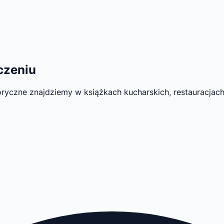
czeniu
aloryczne znajdziemy w książkach kucharskich, restauracjac