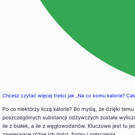
Chcesz czytać więcej treści jak
„
Na co komu kalorie? Cał
Po co niektórzy liczą kalorie? Bo myślą, że dzięki t
poszczególnych substancji odżywczych została wyliczo
ile z białek, a ile z węglowodanów. Kluczowe jest tu 
zawierające różne ich ilości, formy i połączenia.