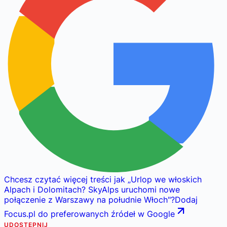
Chcesz czytać więcej treści jak
„
Urlop we włoskich
Alpach i Dolomitach? SkyAlps uruchomi nowe
połączenie z Warszawy na południe Włoch
"
?
Dodaj
Focus.pl do preferowanych źródeł w Google
UDOSTĘPNIJ