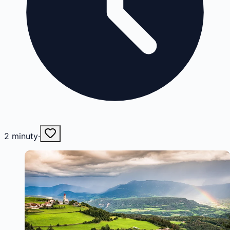
2
minuty
·