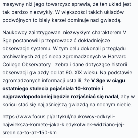
masywny niż jego towarzysz sprawia, że ten układ jest
tak bardzo niezwykły. W większości takich układów
podwójnych to biały karzeł dominuje nad gwiazdą.
Naukowcy zaintrygowani niezwykłym charakterem V
Sge postanowili przeprowadzić dokładniejsze
obserwacje systemu. W tym celu dokonali przeglądu
archiwalnych zdjęć nieba zgromadzonych w Harvard
College Observatory i zebrali dane dotyczące historii
obserwacji gwiazdy od lat 90. XIX wieku. Na podstawie
zgromadzonych informacji ustalili, że
V Sge w ciągu
ostatniego stulecia pojaśniała 10-krotnie i
najprawdopodobniej będzie rozjaśniać się nadal
, aby w
końcu stać się najjaśniejszą gwiazdą na nocnym niebie.
https://www.focus.pl/artykul/naukowcy-odkryli-
najwieksza-komete-jaka-kiedykolwiek-widziano-jej-
srednica-to-az-150-km