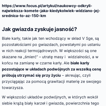
https://www.focus.pl/artykul/naukowcy-odkryli-
najwieksza-komete-jaka-kiedykolwiek-widziano-jej-
srednica-to-az-150-km
Jak gwiazda zyskuje jasność?
Białe karły, takie jak ten wchodzący w skład V Sge, są
pozostałościami po gwiazdach, powstałymi po ustaniu
w nich reakcji termojądrowych. W większości są one
skazane na „śmierć” – utratę masy i widzialności, a w
końcu na zamianę w czarne karły. Ale
białe karły
pozostające w układach podwójnych za wszelką cenę
próbują utrzymać się przy życiu
– akreując, czyli
przyciągając za pomocą grawitacji materię ze swojego
towarzysza.
W większości układów podwójnych, w których wokół
siebie krążą biały karzeł i gwiazda, powierzchnia tego