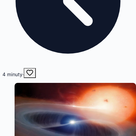
4
minuty
·