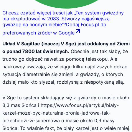
Chcesz czytać więcej treści jak
„
Ten system gwiezdny
ma eksplodować w 2083. Stworzy najjaśniejszą
gwiazdę na nocnym niebie
"
?
Dodaj Focus.pl do
preferowanych źródeł w Google
Układ V Sagittae (inaczej V Sge) jest oddalony od Ziemi
o ponad 7800 lat świetlnych.
Obecnie jest tak słaby, że
trudno go dojrzeć nawet za pomocą teleskopu. Ale
naukowcy uważają, że w ciągu kilku najbliższych dekad
sytuacja diametralnie się zmieni, a gwiazdy, o których
dzisiaj mało kto słyszał, rozbłysną z niespotykaną siłą.
V Sge to system składający się z gwiazdy o masie około
3,3 mas Słońca i https://www.focus.pl/artykul/bialy-
karzel-moze-byc-naturalna-bronia-jadrowa-tak-
przechodzi-w-supernowa o masie około 0,9 masy
Słońca. To właśnie fakt, że biały karzeł jest o wiele mniej