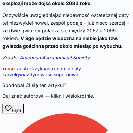
eksplozji może dojść około 2083 roku
.
Oczywiście uwzględniając niepewność ostatecznej daty
tej niezwykłej nowej, zespół podaje – już nieco szerzej –
że dwie gwiazdy połączą się między 2067 a 2099
rokiem.
V Sge będzie widoczna na niebie jako tzw.
gwiazda gościnna przez około miesiąc po wybuchu.
Źródło:
American Astronomical Society
.
astrofizyka
astronomia
biały
TEMATY:
karzeł
gwiazdy
nowości
supernowa
Spodobał Ci się ten artykuł?
Daj znać autorowi — kliknij wielokrotnie.
Fajne