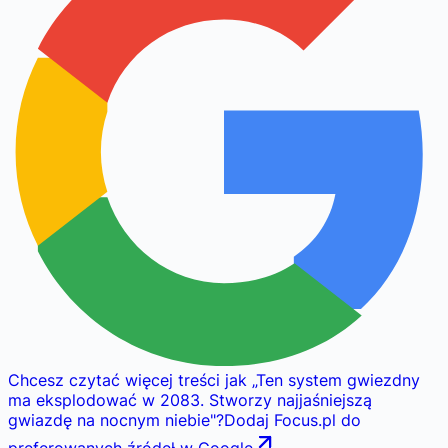
Chcesz czytać więcej treści jak
„
Ten system gwiezdny
ma eksplodować w 2083. Stworzy najjaśniejszą
gwiazdę na nocnym niebie
"
?
Dodaj Focus.pl do
preferowanych źródeł w Google