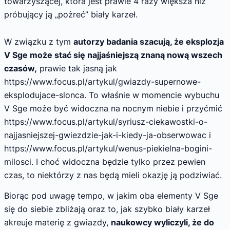
towarzyszącej, która jest prawie 4 razy większa niż
próbujący ją „pożreć” biały karzeł.
W związku z tym
autorzy badania szacują, że eksplozja
V Sge może stać się najjaśniejszą znaną nową wszech
czasów,
prawie tak jasną jak
https://www.focus.pl/artykul/gwiazdy-supernowe-
eksplodujace-slonca. To właśnie w momencie wybuchu
V Sge może być widoczna na nocnym niebie i przyćmić
https://www.focus.pl/artykul/syriusz-ciekawostki-o-
najjasniejszej-gwiezdzie-jak-i-kiedy-ja-obserwowac i
https://www.focus.pl/artykul/wenus-piekielna-bogini-
milosci. I choć widoczna będzie tylko przez pewien
czas, to niektórzy z nas będą mieli okazję ją podziwiać.
Biorąc pod uwagę tempo, w jakim oba elementy V Sge
się do siebie zbliżają oraz to, jak szybko biały karzeł
akreuje materię z gwiazdy,
naukowcy wyliczyli, że do