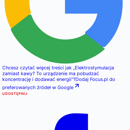
Chcesz czytać więcej treści jak
„
Elektrostymulacja
zamiast kawy? To urządzenie ma pobudzać
koncentrację i dodawać energii
"
?
Dodaj Focus.pl do
preferowanych źródeł w Google
UDOSTĘPNIJ