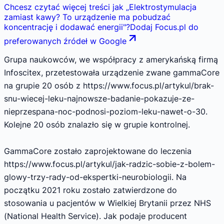
Chcesz czytać więcej treści jak
„
Elektrostymulacja
zamiast kawy? To urządzenie ma pobudzać
koncentrację i dodawać energii
"
?
Dodaj Focus.pl do
preferowanych źródeł w Google
Grupa naukowców, we współpracy z amerykańską firmą
Infoscitex, przetestowała urządzenie zwane gammaCore
na grupie 20 osób z https://www.focus.pl/artykul/brak-
snu-wiecej-leku-najnowsze-badanie-pokazuje-ze-
nieprzespana-noc-podnosi-poziom-leku-nawet-o-30.
Kolejne 20 osób znalazło się w grupie kontrolnej.
GammaCore zostało zaprojektowane do leczenia
https://www.focus.pl/artykul/jak-radzic-sobie-z-bolem-
glowy-trzy-rady-od-ekspertki-neurobiologii. Na
początku 2021 roku zostało zatwierdzone do
stosowania u pacjentów w Wielkiej Brytanii przez NHS
(National Health Service). Jak podaje producent