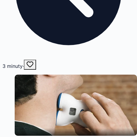
3
minuty
·