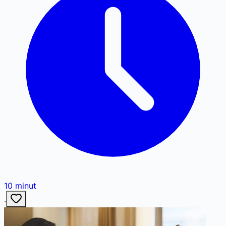
10
minut
·