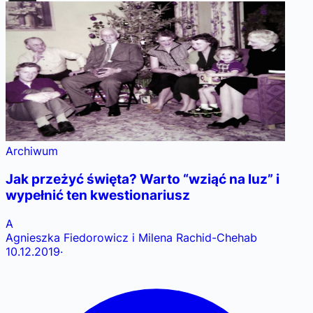
Archiwum
Jak przeżyć święta? Warto “wziąć na luz” i
wypełnić ten kwestionariusz
A
Agnieszka Fiedorowicz i Milena Rachid-Chehab
10.12.2019
·