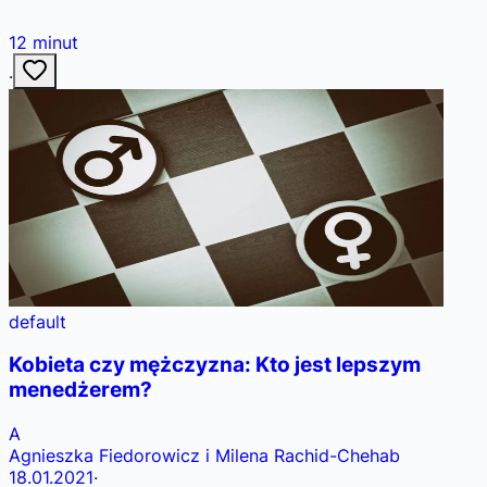
12
minut
·
default
Kobieta czy mężczyzna: Kto jest lepszym
menedżerem?
A
Agnieszka Fiedorowicz i Milena Rachid-Chehab
18.01.2021
·