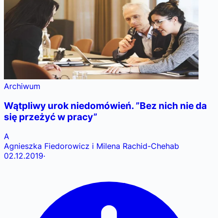
Archiwum
Wątpliwy urok niedomówień. ”Bez nich nie da
się przeżyć w pracy”
A
Agnieszka Fiedorowicz i Milena Rachid-Chehab
02.12.2019
·