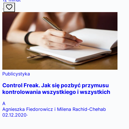
·
Publicystyka
Control Freak. Jak się pozbyć przymusu
kontrolowania wszystkiego i wszystkich
A
Agnieszka Fiedorowicz i Milena Rachid-Chehab
02.12.2020
·