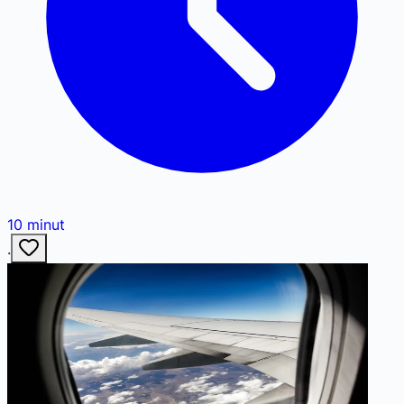
10
minut
·