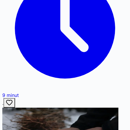
9
minut
·