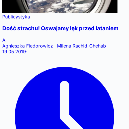
Publicystyka
Dość strachu! Oswajamy lęk przed lataniem
A
Agnieszka Fiedorowicz i Milena Rachid-Chehab
19.05.2019
·