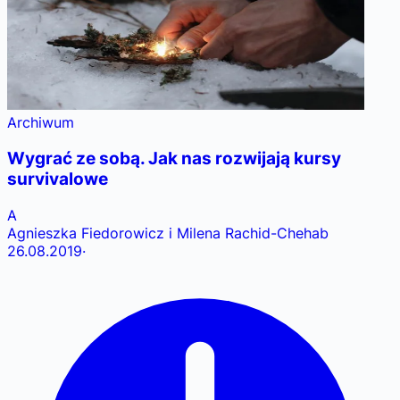
Archiwum
Wygrać ze sobą. Jak nas rozwijają kursy
survivalowe
A
Agnieszka Fiedorowicz i Milena Rachid-Chehab
26.08.2019
·