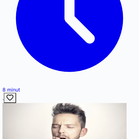
8
minut
·