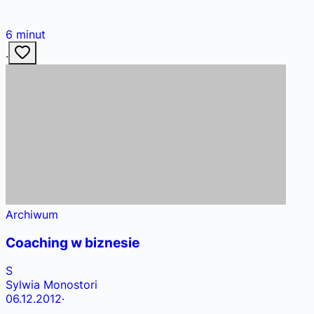
6
minut
·
Archiwum
Coaching w biznesie
S
Sylwia Monostori
06.12.2012
·