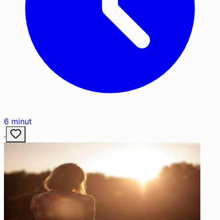
6
minut
·