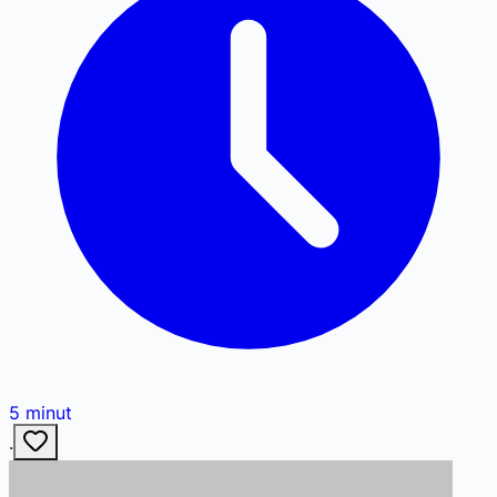
5
minut
·