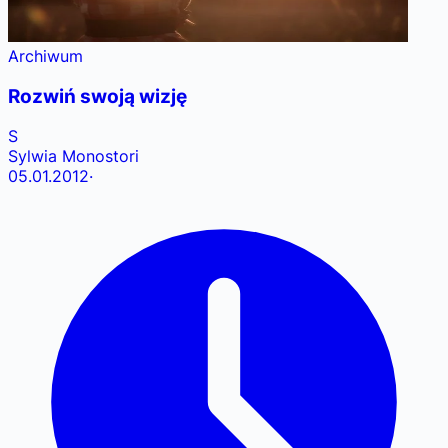
Archiwum
Rozwiń swoją wizję
S
Sylwia Monostori
05.01.2012
·