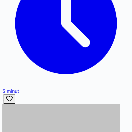
5
minut
·