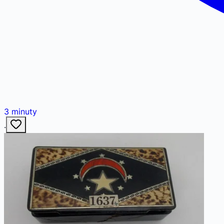
3
minuty
·