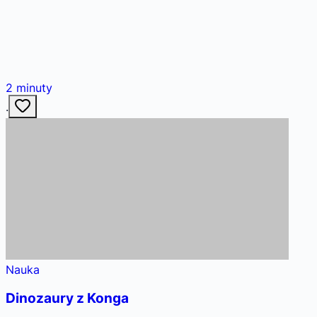
2
minuty
·
Nauka
Dinozaury z Konga