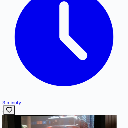
3
minuty
·