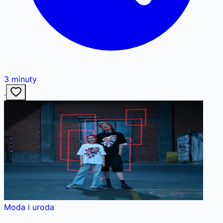
3
minuty
·
Moda i uroda