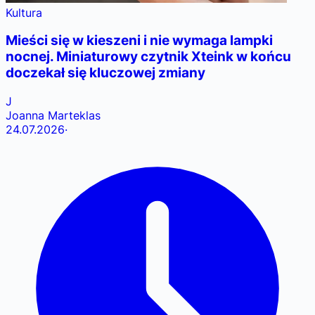
Kultura
Mieści się w kieszeni i nie wymaga lampki
nocnej. Miniaturowy czytnik Xteink w końcu
doczekał się kluczowej zmiany
J
Joanna Marteklas
24.07.2026
·