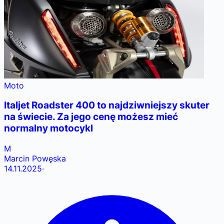
Moto
Italjet Roadster 400 to najdziwniejszy skuter
na świecie. Za jego cenę możesz mieć
normalny motocykl
M
Marcin Powęska
14.11.2025
·