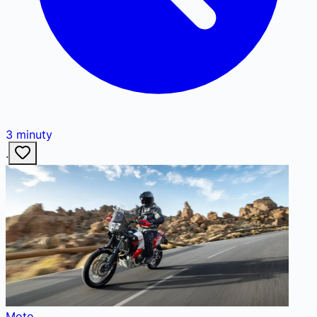
3
minuty
·
Moto