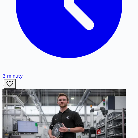
3
minuty
·