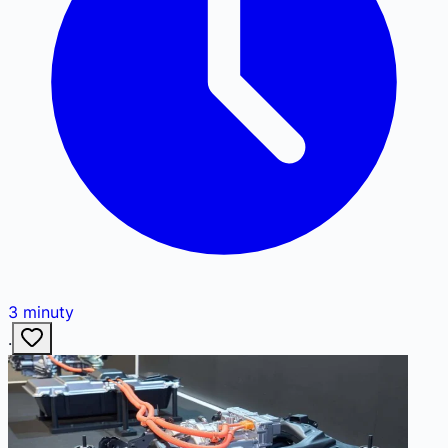
3
minuty
·