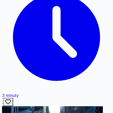
3
minuty
·