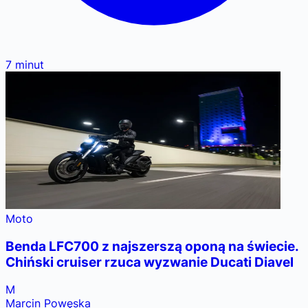
7
minut
Moto
Benda LFC700 z najszerszą oponą na świecie.
Chiński cruiser rzuca wyzwanie Ducati Diavel
M
Marcin Powęska