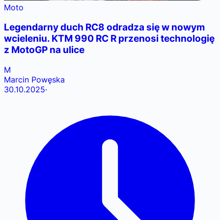
Moto
Legendarny duch RC8 odradza się w nowym
wcieleniu. KTM 990 RC R przenosi technologię
z MotoGP na ulice
M
Marcin Powęska
30.10.2025
·