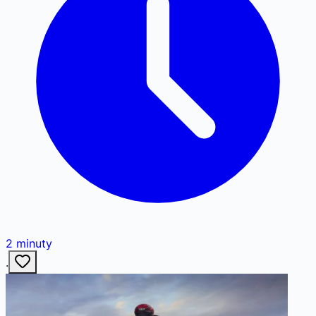
2
minuty
·