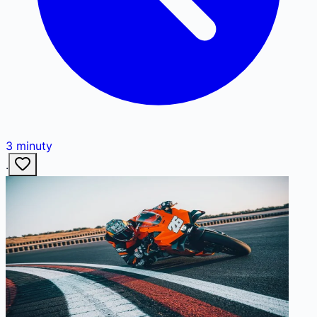
3
minuty
·