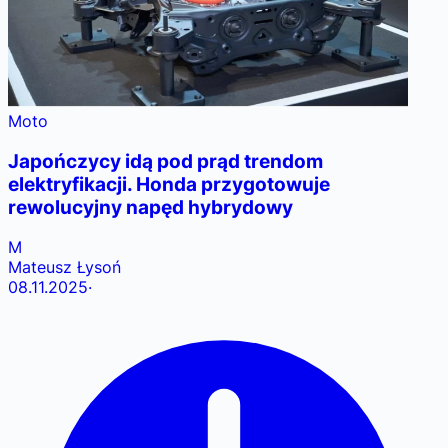
Moto
Japończycy idą pod prąd trendom
elektryfikacji. Honda przygotowuje
rewolucyjny napęd hybrydowy
M
Mateusz Łysoń
08.11.2025
·