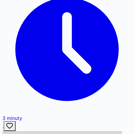
3
minuty
·