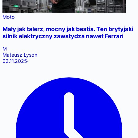
Moto
Mały jak talerz, mocny jak bestia. Ten brytyjski
silnik elektryczny zawstydza nawet Ferrari
M
Mateusz Łysoń
02.11.2025
·