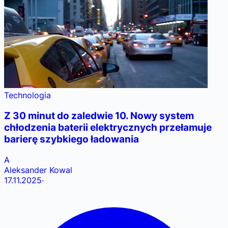
Technologia
Z 30 minut do zaledwie 10. Nowy system
chłodzenia baterii elektrycznych przełamuje
barierę szybkiego ładowania
A
Aleksander Kowal
17.11.2025
·