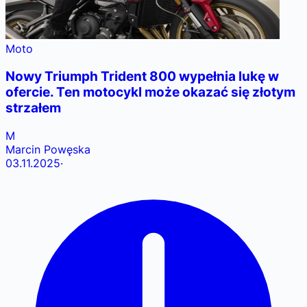
Moto
Nowy Triumph Trident 800 wypełnia lukę w
ofercie. Ten motocykl może okazać się złotym
strzałem
M
Marcin Powęska
03.11.2025
·