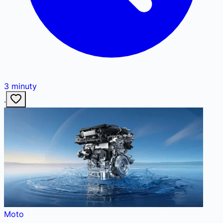
3
minuty
·
Moto