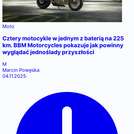
Moto
Cztery motocykle w jednym z baterią na 225
km. BBM Motorcycles pokazuje jak powinny
wyglądać jednoślady przyszłości
M
Marcin Powęska
04.11.2025
·