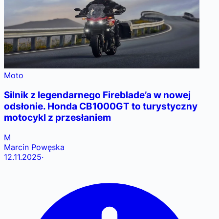
Moto
Silnik z legendarnego Fireblade’a w nowej
odsłonie. Honda CB1000GT to turystyczny
motocykl z przesłaniem
M
Marcin Powęska
12.11.2025
·