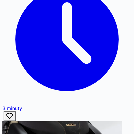
3
minuty
·