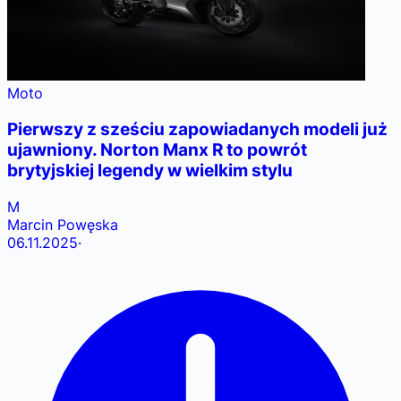
Moto
Pierwszy z sześciu zapowiadanych modeli już
ujawniony. Norton Manx R to powrót
brytyjskiej legendy w wielkim stylu
M
Marcin Powęska
06.11.2025
·