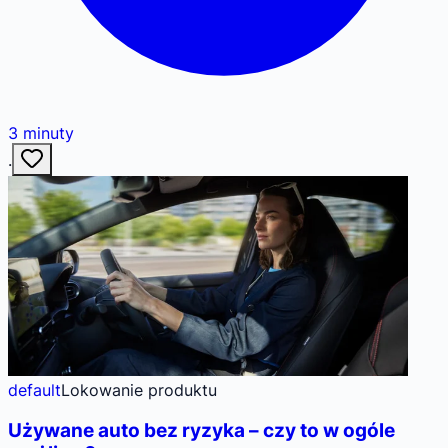
3
minuty
·
default
Lokowanie produktu
Używane auto bez ryzyka – czy to w ogóle