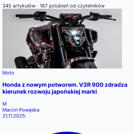
345 artykułów
·
167 polubień
od czytelników
Moto
Honda z nowym potworem. V3R 900 zdradza
kierunek rozwoju japońskiej marki
M
Marcin Powęska
21.11.2025
·