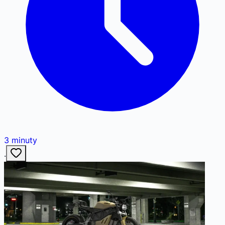
3
minuty
·