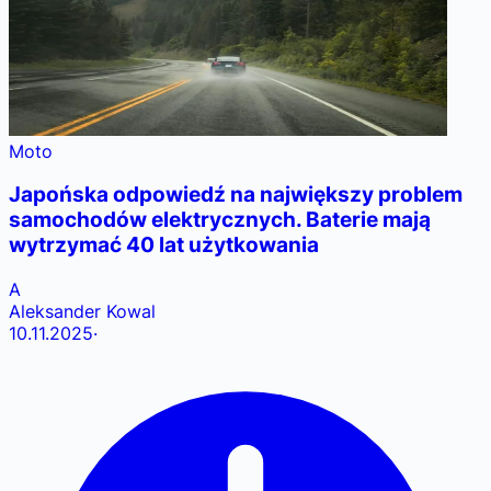
Moto
Japońska odpowiedź na największy problem
samochodów elektrycznych. Baterie mają
wytrzymać 40 lat użytkowania
A
Aleksander Kowal
10.11.2025
·