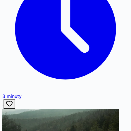
3
minuty
·