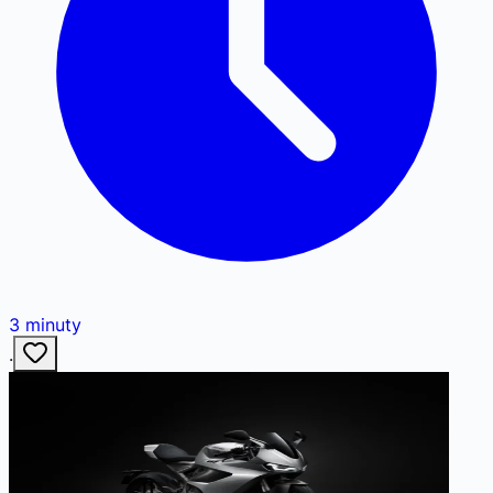
3
minuty
·