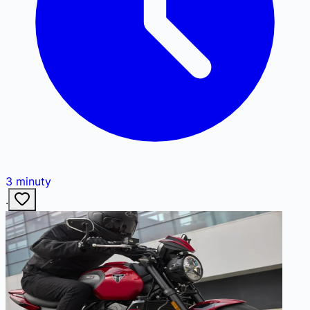
3
minuty
·